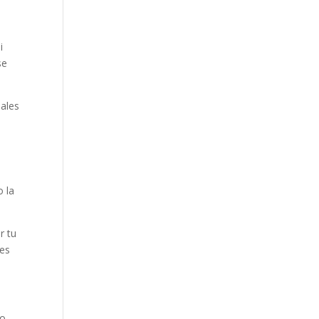
i
se
nales
o la
r tu
nes
o.