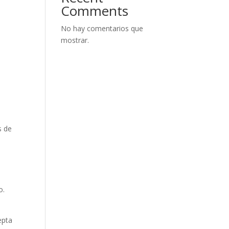
Comments
No hay comentarios que
mostrar.
s
s de
o.
epta