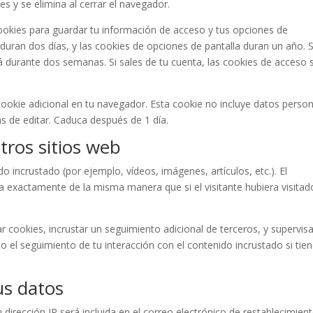
s y se elimina al cerrar el navegador.
okies para guardar tu información de acceso y tus opciones de
 duran dos días, y las cookies de opciones de pantalla duran un año. S
 durante dos semanas. Si sales de tu cuenta, las cookies de acceso 
 cookie adicional en tu navegador. Esta cookie no incluye datos perso
as de editar. Caduca después de 1 día.
tros sitios web
do incrustado (por ejemplo, vídeos, imágenes, artículos, etc.). El
 exactamente de la misma manera que si el visitante hubiera visitad
ar cookies, incrustar un seguimiento adicional de terceros, y supervisa
do el seguimiento de tu interacción con el contenido incrustado si tie
s datos
u dirección IP será incluida en el correo electrónico de restablecimient